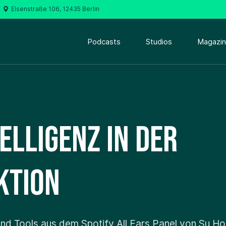
Elsenstraße 106, 12435 Berlin
Podcasts
Studios
Magazin
elligenz in der
ktion
und Tools aus dem Spotify All Ears Panel von Su Ho