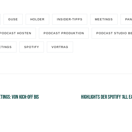
GUSE
HOLDER
INSIDER-TIPPS
MEETINGS
PAN
PODCAST HOSTEN
PODCAST PRODUKTION
PODCAST STUDIO B
ETINGS
SPOTIFY
VORTRAG
ings: Von Kick-off bis
Highlights der Spotify ‘All 