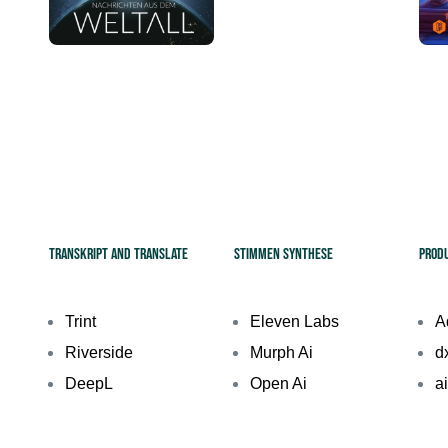
Transkript and Translate
Stimmen Synthese
Prod
Trint
Eleven Labs
A
Riverside
Murph Ai
d
DeepL
Open Ai
a