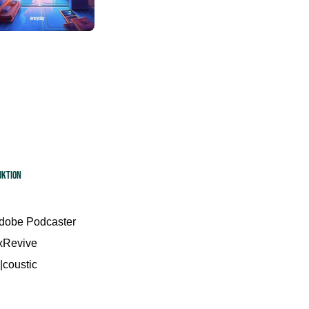
uktion
dobe Podcaster
xRevive
i|coustic