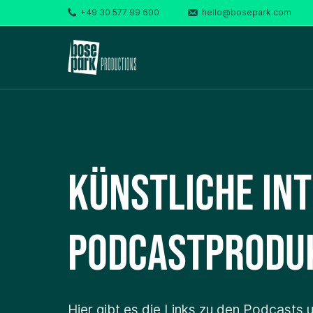
+49 30 577 99 600
hello@bosepark.com
Künstliche Int
Podcastprodu
Hier gibt es die Links zu den Podcasts 