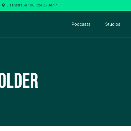
Elsenstraße 106, 12435 Berlin
Podcasts
Studios
older