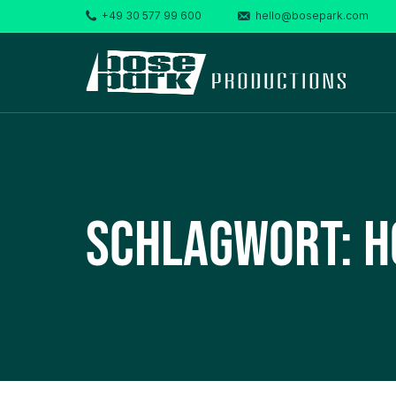
+49 30 577 99 600
hello@bosepark.com
Schlagwort:
H