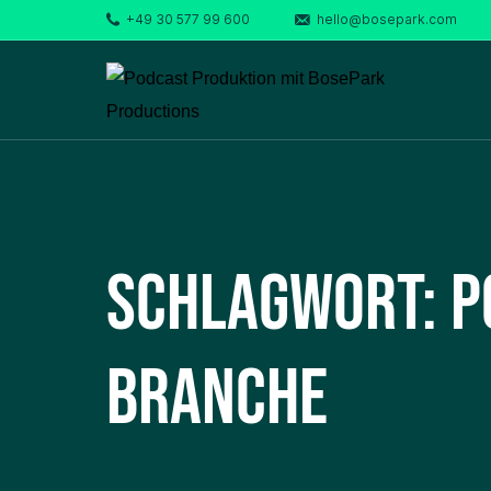
+49 30 577 99 600
hello@bosepark.com
Schlagwort:
P
Branche