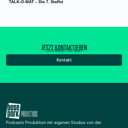
TALK-O-MAT – Die 7. Staffel
Jetzt kontaktieren
Schreiben Sie uns!
Kontakt
Podcasts Produktion
mit eigenen Studios
von der