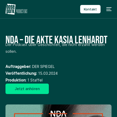
Kontakt
NDA – Die Akte Kasia Lenhardt
Der Podcast über Geschichten, die nicht erzählt werden
sollen.
Auftraggeber:
DER SPIEGEL
Veröffentlichung:
15.03.2024
Produktion:
1 Staffel
Jetzt anhören